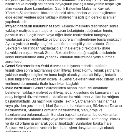
nitelikleri ve niceliği belirlenen ihtiyaçların yaklaşık maliyetinin tespiti için
alım yapan diğer kurumlardan, Sağlık Bakanlığı Malzeme Kaynak
Yönetim Sisteminden, idarenin önceki alımlarından ve tedarikçilerden
elde edilen verilere göre yaklaşık maliyetin tespiti için gerekli işlemler
yapılmaktadır.
İhtiyacın tedarik usulünün tespiti
: Yaklaşık maliyetin tespitinden sonra
yaklaşık maliyet tutarına göre ihtiyacın tedariğinin ; doğrudan temin,
pazarlık usulü, açık ihale veya diğer ihale usullerinden hangisiyle
yapılacağı tespit edilmekte ve buna göre alım işlemlerine başlanmaktadır.
Ayrıca yaklaşık maliyete göre ilan süreleri tespiti yapılmaktadır. Genel
Sekreterlik tarafından yapılacak olan ihalelerde direkt olarak ihale
hazırlıkları başlar. Ancak Genel Sekreterliklere bağlı sağlık tesislerinin
kendi bünyelerinde alım yapacak olmaları durumunda yetki alınması
zorunludur.
Genel Sekreterlikten Yetki Alınması:
İhtiyacın tedarik usulünün
tespitinden sonra hazırlanmış olan İhtiyaç Talep Formu, teknik şartname,
yaklaşık maliyet bilgileri ve buna bağlı olarak yapılacak ihtiyaç tedarik
usulü bilgilerini kapsayan dosya ile Genel Sekreterlikten yetki istenir. Yetki
verilmesi durumunda ihale hazırlıkları başlatılır.
İhale hazırlıkları
: Genel Sekreterlikten alınan ihale izni akabinde
belirlenen yaklaşık maliyet ve ihtiyaç tedarik usulünü de kapsayan ihale
onay belgesi düzenlenmekte, doküman hazırlıklarına ve ilan hazırlığına
başlanmaktadır. Bu hazırlıklar içinde Teknik Şartnamenin hazırlanması
veya gözden geçirilmesi, İdari Şartname hazırlanması, Sözleşme Tasarısı
hazırlanması, Standart Formların hazırlanması, plan, proje vs
hazırlanması bulunmaktadır. Bundan başka hazırlanan bu dokümanlar
ihale dokümanı olarak aday veya isteklilere satılmak üzere onaylı olarak
ya da cd ortamına alınarak çoğaltılmaktadır. Bunlardan başka İhale
Başkanı ve Üyelerine vermek için İhale İşlem dosyaları onaylı olarak