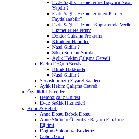
Evde Sağlık Hizmetlerine Başvuru Nasıl
Yapılır ?
Evde Sağlık Hizmetlerinden Kimler
Faydalanabilir?
Evde Sağlık Hizmeti Kapsamında Verilen
Hizmetler Nelerdir?
Doktor Çalışma Programı
Klinikten Haberler
Nasıl Gidilir ?
Sıkça Sorulan Sorular
Aylık Hekim Çalışma Cetveli
Kadın Doğum Servisi
Klinik Hakkında
Nasıl Gidilir ?
Servislerimizin Ziyaret Saatleri
Aylık Hekim Çalışma Cetveli
Özellikli Hizmetler
Hemodiyaliz Ünitesi
Evde Sağlık Hizmetleri
Anne & Bebek
Anne Dostu Bebek Dostu
Anne Sütünün Önemi ve Başarılı Emzirme
Eğitimi
Doğum Salonu ve Bekleme
Gebe Okulu