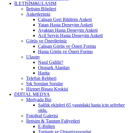
İLETİŞİM&ULAŞIM
İletişim Bilgileri
Anketlerimiz
Çalışan Geri Bildirim Anketi
Yatan Hasta Deneyim Anketi
Ayaktan Hasta Deneyim Anketi
Acil Servis Hasta Deneyim Anketi
Görüş ve Önerileriniz
Çalışan Görüş ve Öneri Formu
Hasta Görüş ve Öneri Formu
Ulaşım
Nasıl Gidilir?
Otopark Alanları
Harita
Telefon Rehberi
Sık Sorulan Sorular
Hizmet Binası Krokisi
DİJİTAL MEDYA
Medyada Biz
Sağlık ekipleri 65 yaşındaki hasta için seferber
oldu.
Fotoğraf Galerisi
İletişim & Tanıtım Faliyetleri
E-Bülten
Toplantı ve Organizasyonlar