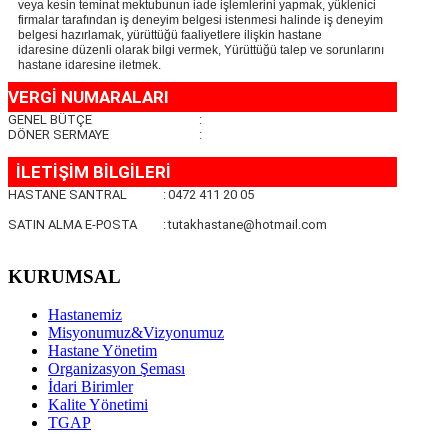
veya kesin teminat mektubunun iade işlemlerini yapmak, yüklenici
firmalar tarafından iş deneyim belgesi istenmesi halinde iş deneyim
belgesi hazırlamak, yürüttüğü faaliyetlere ilişkin hastane
idaresine düzenli olarak bilgi vermek, Yürüttüğü talep ve sorunlarını
hastane idaresine iletmek.
VERGİ NUMARALARI
GENEL BÜTÇE
:
DÖNER SERMAYE
:
İLETİŞİM BİLGİLERİ
HASTANE SANTRAL
:
0472 411 20 05
SATIN ALMA E-POSTA
:
tutakhastane@hotmail.com
KURUMSAL
Hastanemiz
Misyonumuz&Vizyonumuz
Hastane Yönetim
Organizasyon Şeması
İdari Birimler
Kalite Yönetimi
TGAP