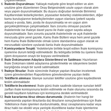
çoğaltılmaktadır.
İhalenin Duyurulması
: Yaklaşık maliyete göre tespit edilen ve alım
usulüne göre düzenlenen Onay Belgesindeki usule uygun olarak alım
veya yapım duyurulmaktadır. Bu duyuru doğrudan teminde Birimimiz
Kayıtlarındaki tedarikçilerden, piyasadan tedarikçi olabileceklerden, diğer
kamu kuruluşlarının tedarikçilerinden uygun olanlara (yeterli sayıda
adaya) e-posta, faks, posta ile duyurulmakta ve en uygun alım
gerçekleştirilmeye çalışılmaktadır. İlanı zorunlu olmayan pazarlık
ihalelerinde ise ihaleye davet yazısı ile ihale uygun sayıda adaya
duyurulmaktadır. İlanı zorunlu pazarlık ihalelerinde ve açık ihalelerde
mevzuata göre yerel gazete, Kamu İhale Bülteni veya hem yerel gazete
hem Kamu İhale Bülteninde olmak üzere standardına uygun olarak ve
mevzuattaki sürelere uyularak ilanla ihale duyurulmaktadır.
Komisyonların Tespiti
: Yedekleriyle birlikte tespit edilen İhale komisyonu
üyelerine durum tebliği edilmektedir. Bu tebligatla birlikte bu üyelere İhale
işlem dosyasının onaylı bir kopyası verilmektedir.
İhale Dokümanının Adaylara Gösterilmesi ve Satılması
: Hazırlanan
İhale Dokümanı istekli adaylarına gösterilmekte ve isteyenlere bedeli
karşılığında onaylı bir sureti satılmaktadır.
İhaleye İtirazlar
: İhale sürecinde ihaleye yapılan itirazları incelemek
üzere görevlendirilen Raportörlere görevlendirme yazıları iletilir.
Tekliflerin alınması
: İdareye sunulan teklifler usulüne göre kaydedilerek
teslim alınmaktadır.
Tekliflerin İncelenmesi
: İhale günü ihale saatinde idareye sunulan teklif
zarfları ihale komisyonuna teslim edilmekte ve ihale oturumu sırasında da
gerekli kayıtların tutulması için komisyona destek verilmektedir.
İhale kararlarına itiraz olması durumunda
: (ihalenin her hangi bir
aşamasında yapılan itirazlarda da) itirazların sonuçlandırılması için İhale
Yetkilisince ihale işlemleri durdurulmakta, itiraz cevaplanana kadar veya
itiraz haklı ise eksikli veya yanlışlık düzeltilene kadar ihale işlemlerine