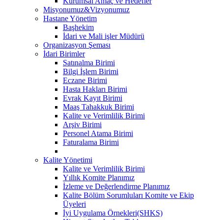
Kurumsal Amaç ve Hedefler
Misyonumuz&Vizyonumuz
Hastane Yönetim
Başhekim
İdari ve Mali işler Müdürü
Organizasyon Şeması
İdari Birimler
Satınalma Birimi
Bilgi İşlem Birimi
Eczane Birimi
Hasta Hakları Birimi
Evrak Kayıt Birimi
Maaş Tahakkuk Birimi
Kalite ve Verimlilik Birimi
Arşiv Birimi
Personel Atama Birimi
Faturalama Birimi
Kalite Yönetimi
Kalite ve Verimlilik Birimi
Yıllık Komite Planımız
İzleme ve Değerlendirme Planımız
Kalite Bölüm Sorumluları Komite ve Ekip
Üyeleri
İyi Uygulama Örnekleri(SHKS)