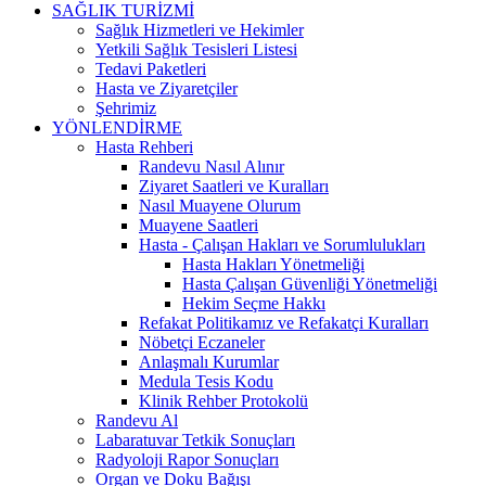
SAĞLIK TURİZMİ
Sağlık Hizmetleri ve Hekimler
Yetkili Sağlık Tesisleri Listesi
Tedavi Paketleri
Hasta ve Ziyaretçiler
Şehrimiz
YÖNLENDİRME
Hasta Rehberi
Randevu Nasıl Alınır
Ziyaret Saatleri ve Kuralları
Nasıl Muayene Olurum
Muayene Saatleri
Hasta - Çalışan Hakları ve Sorumlulukları
Hasta Hakları Yönetmeliği
Hasta Çalışan Güvenliği Yönetmeliği
Hekim Seçme Hakkı
Refakat Politikamız ve Refakatçi Kuralları
Nöbetçi Eczaneler
Anlaşmalı Kurumlar
Medula Tesis Kodu
Klinik Rehber Protokolü
Randevu Al
Labaratuvar Tetkik Sonuçları
Radyoloji Rapor Sonuçları
Organ ve Doku Bağışı