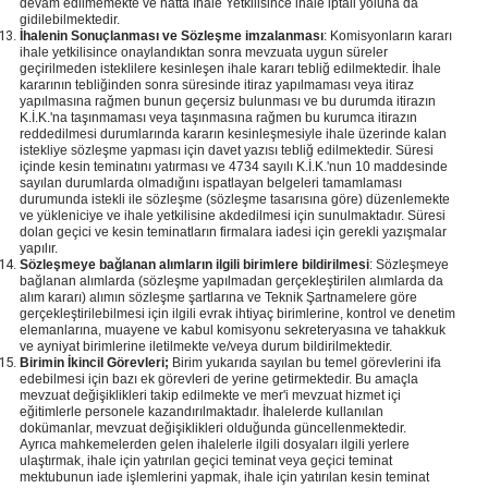
devam edilmemekte ve hatta İhale Yetkilisince ihale iptali yoluna da
gidilebilmektedir.
İhalenin Sonuçlanması ve Sözleşme imzalanması
: Komisyonların kararı
ihale yetkilisince onaylandıktan sonra mevzuata uygun süreler
geçirilmeden isteklilere kesinleşen ihale kararı tebliğ edilmektedir. İhale
kararının tebliğinden sonra süresinde itiraz yapılmaması veya itiraz
yapılmasına rağmen bunun geçersiz bulunması ve bu durumda itirazın
K.İ.K.'na taşınmaması veya taşınmasına rağmen bu kurumca itirazın
reddedilmesi durumlarında kararın kesinleşmesiyle ihale üzerinde kalan
istekliye sözleşme yapması için davet yazısı tebliğ edilmektedir. Süresi
içinde kesin teminatını yatırması ve 4734 sayılı K.İ.K.'nun 10 maddesinde
sayılan durumlarda olmadığını ispatlayan belgeleri tamamlaması
durumunda istekli ile sözleşme (sözleşme tasarısına göre) düzenlemekte
ve yükleniciye ve ihale yetkilisine akdedilmesi için sunulmaktadır. Süresi
dolan geçici ve kesin teminatların firmalara iadesi için gerekli yazışmalar
yapılır.
Sözleşmeye bağlanan alımların ilgili birimlere bildirilmesi
: Sözleşmeye
bağlanan alımlarda (sözleşme yapılmadan gerçekleştirilen alımlarda da
alım kararı) alımın sözleşme şartlarına ve Teknik Şartnamelere göre
gerçekleştirilebilmesi için ilgili evrak ihtiyaç birimlerine, kontrol ve denetim
elemanlarına, muayene ve kabul komisyonu sekreteryasına ve tahakkuk
ve ayniyat birimlerine iletilmekte ve/veya durum bildirilmektedir.
Birimin İkincil Görevleri;
Birim yukarıda sayılan bu temel görevlerini ifa
edebilmesi için bazı ek görevleri de yerine getirmektedir. Bu amaçla
mevzuat değişiklikleri takip edilmekte ve mer'i mevzuat hizmet içi
eğitimlerle personele kazandırılmaktadır. İhalelerde kullanılan
dokümanlar, mevzuat değişiklikleri olduğunda güncellenmektedir.
Ayrıca mahkemelerden gelen ihalelerle ilgili dosyaları ilgili yerlere
ulaştırmak, ihale için yatırılan geçici teminat veya geçici teminat
mektubunun iade işlemlerini yapmak, ihale için yatırılan kesin teminat