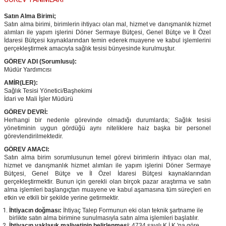
Satın Alma
Birimi;
Satın alma birimi, birimlerin ihtiyacı olan mal, hizmet ve danışmanlık hizmet
alımları ile yapım işlerini Döner Sermaye Bütçesi, Genel Bütçe ve İl Özel
İdaresi Bütçesi kaynaklarından temin ederek muayene ve kabul işlemlerini
gerçekleştirmek amacıyla sağlık tesisi bünyesinde kurulmuştur.
GÖREV ADI (Sorumlusu):
Müdür Yardımcısı
AMİR(LER):
Sağlık Tesisi Yönetici/Başhekimi
İdari ve Mali İşler Müdürü
GÖREV DEVRİ:
Herhangi bir nedenle görevinde olmadığı durumlarda; Sağlık tesisi
yönetiminin uygun gördüğü aynı niteliklere haiz başka bir personel
görevlendirilmektedir.
GÖREV AMACI:
Satın alma birim sorumlusunun temel görevi birimlerin ihtiyacı olan mal,
hizmet ve danışmanlık hizmet alımları ile yapım işlerini Döner Sermaye
Bütçesi, Genel Bütçe ve İl Özel İdaresi Bütçesi kaynaklarından
gerçekleştirmektir. Bunun için gerekli olan birçok pazar araştırma ve satın
alma işlemleri başlangıçtan muayene ve kabul aşamasına tüm süreçleri en
etkin ve etkili bir şekilde yerine getirmektir.
İhtiyacın doğması:
İhtiyaç Talep Formunun eki olan teknik şartname ile
birlikte satın alma birimine sunulmasıyla satın alma işlemleri başlatılır.
İhtiyacın yaklaşık maliyetinin belirlenmesi
: 4734 sayılı K.İ.K.'na göre