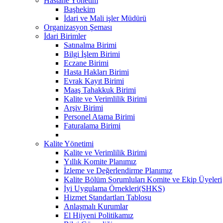
Hastane Yönetim
Başhekim
İdari ve Mali işler Müdürü
Organizasyon Şeması
İdari Birimler
Satınalma Birimi
Bilgi İşlem Birimi
Eczane Birimi
Hasta Hakları Birimi
Evrak Kayıt Birimi
Maaş Tahakkuk Birimi
Kalite ve Verimlilik Birimi
Arşiv Birimi
Personel Atama Birimi
Faturalama Birimi
Kalite Yönetimi
Kalite ve Verimlilik Birimi
Yıllık Komite Planımız
İzleme ve Değerlendirme Planımız
Kalite Bölüm Sorumluları Komite ve Ekip Üyeleri
İyi Uygulama Örnekleri(SHKS)
Hizmet Standartları Tablosu
Anlaşmalı Kurumlar
El Hijyeni Politikamız