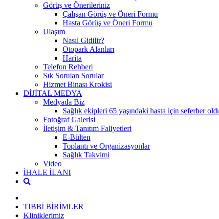
Görüş ve Önerileriniz
Çalışan Görüş ve Öneri Formu
Hasta Görüş ve Öneri Formu
Ulaşım
Nasıl Gidilir?
Otopark Alanları
Harita
Telefon Rehberi
Sık Sorulan Sorular
Hizmet Binası Krokisi
DİJİTAL MEDYA
Medyada Biz
Sağlık ekipleri 65 yaşındaki hasta için seferber old
Fotoğraf Galerisi
İletişim & Tanıtım Faliyetleri
E-Bülten
Toplantı ve Organizasyonlar
Sağlık Takvimi
Video
İHALE İLANI
TIBBİ BİRİMLER
Kliniklerimiz