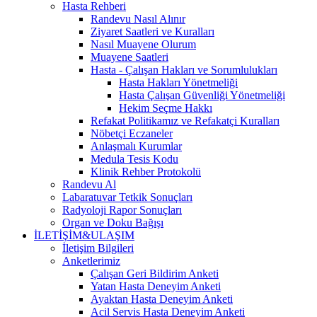
Hasta Rehberi
Randevu Nasıl Alınır
Ziyaret Saatleri ve Kuralları
Nasıl Muayene Olurum
Muayene Saatleri
Hasta - Çalışan Hakları ve Sorumlulukları
Hasta Hakları Yönetmeliği
Hasta Çalışan Güvenliği Yönetmeliği
Hekim Seçme Hakkı
Refakat Politikamız ve Refakatçi Kuralları
Nöbetçi Eczaneler
Anlaşmalı Kurumlar
Medula Tesis Kodu
Klinik Rehber Protokolü
Randevu Al
Labaratuvar Tetkik Sonuçları
Radyoloji Rapor Sonuçları
Organ ve Doku Bağışı
İLETİŞİM&ULAŞIM
İletişim Bilgileri
Anketlerimiz
Çalışan Geri Bildirim Anketi
Yatan Hasta Deneyim Anketi
Ayaktan Hasta Deneyim Anketi
Acil Servis Hasta Deneyim Anketi