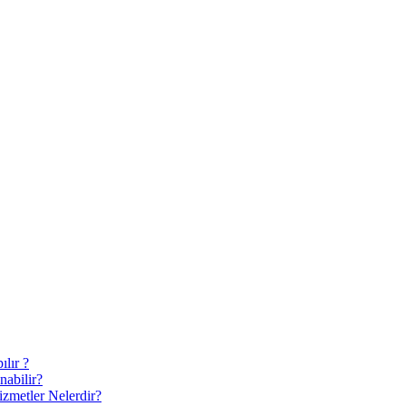
lır ?
nabilir?
zmetler Nelerdir?