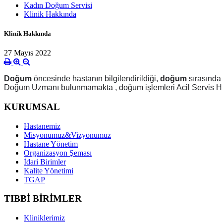
Kadın Doğum Servisi
Klinik Hakkında
Klinik Hakkında
27 Mayıs 2022
Doğum
öncesinde hastanın bilgilendirildiği,
doğum
sırasında 
Doğum Uzmanı bulunmamakta , doğum işlemleri Acil Servis Hek
KURUMSAL
Hastanemiz
Misyonumuz&Vizyonumuz
Hastane Yönetim
Organizasyon Şeması
İdari Birimler
Kalite Yönetimi
TGAP
TIBBİ BİRİMLER
Kliniklerimiz