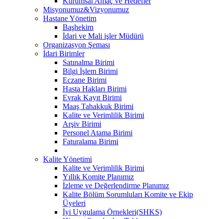
Kurumsal Amaç ve Hedefler
Misyonumuz&Vizyonumuz
Hastane Yönetim
Başhekim
İdari ve Mali işler Müdürü
Organizasyon Şeması
İdari Birimler
Satınalma Birimi
Bilgi İşlem Birimi
Eczane Birimi
Hasta Hakları Birimi
Evrak Kayıt Birimi
Maaş Tahakkuk Birimi
Kalite ve Verimlilik Birimi
Arşiv Birimi
Personel Atama Birimi
Faturalama Birimi
Kalite Yönetimi
Kalite ve Verimlilik Birimi
Yıllık Komite Planımız
İzleme ve Değerlendirme Planımız
Kalite Bölüm Sorumluları Komite ve Ekip
Üyeleri
İyi Uygulama Örnekleri(SHKS)