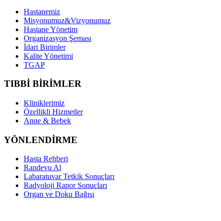
Hastanemiz
Misyonumuz&Vizyonumuz
Hastane Yönetim
Organizasyon Şeması
İdari Birimler
Kalite Yönetimi
TGAP
TIBBİ BİRİMLER
Kliniklerimiz
Özellikli Hizmetler
Anne & Bebek
YÖNLENDİRME
Hasta Rehberi
Randevu Al
Labaratuvar Tetkik Sonuçları
Radyoloji Rapor Sonuçları
Organ ve Doku Bağışı