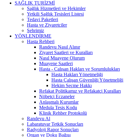
SAĞLIK TURİZMİ
Sağlık Hizmetleri ve Hekimler
Yetkili Sağlık Tesisleri Listesi
Tedavi Paketleri
Hasta ve Ziyaretçiler
Şehrimiz
YÖNLENDİRME
Hasta Rehberi
Randevu Nasıl Alınır
Ziyaret Saatleri ve Kuralları
Nasıl Muayene Olurum
Muayene Saatleri
Hasta - Çalışan Hakları ve Sorumlulukları
Hasta Hakları Yönetmeliği
Hasta Çalışan Güvenliği Yönetmeliği
Hekim Seçme Hakkı
Refakat Politikamız ve Refakatçi Kuralları
Nöbetçi Eczaneler
Anlaşmalı Kurumlar
Medula Tesis Kodu
Klinik Rehber Protokolü
Randevu Al
Labaratuvar Tetkik Sonuçları
Radyoloji Rapor Sonuçları
Organ ve Doku Bağışı