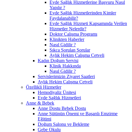
Evde Sağlık Hizmetlerine Başvuru Nasıl
Yapılır ?
Evde Sağlık Hizmetlerinden Kimler
Faydalanabilir?
Evde Sağlık Hizmeti Kapsamında Verilen
Hizmetler Nelerdir?
Doktor Çalışma Programı
Klinikten Haberler
Nasıl Gidilir ?
Sıkça Sorulan Sorular
Aylık Hekim Çalışma Cetveli
Kadın Doğum Servisi
Klinik Hakkında
Nasıl Gidilir ?
Servislerimizin Ziyaret Saatleri
Aylık Hekim Çalışma Cetveli
Özellikli Hizmetler
Hemodiyaliz Ünitesi
Evde Sağlık Hizmetleri
Anne & Bebek
Anne Dostu Bebek Dostu
Anne Sütünün Önemi ve Başarılı Emzirme
Eğitimi
Doğum Salonu ve Bekleme
Gebe Okulu