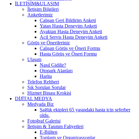
İLETİŞİM&ULAŞIM
İletişim Bilgileri
Anketlerimiz
Çalışan Geri Bildirim Anketi
Yatan Hasta Deneyim Anketi
Ayaktan Hasta Deneyim Anketi
Acil Servis Hasta Deneyim Anketi
Görüş ve Önerileriniz
Çalışan Görüş ve Öneri Formu
Hasta Görüş ve Öneri Formu
Ulaşım
Nasıl Gidilir?
Otopark Alanları
Harita
Telefon Rehberi
Sık Sorulan Sorular
Hizmet Binası Krokisi
DİJİTAL MEDYA
Medyada Biz
Sağlık ekipleri 65 yaşındaki hasta için seferber
oldu.
Fotoğraf Galerisi
İletişim & Tanıtım Faliyetleri
E-Bülten
Toplantı ve Organizasyonlar