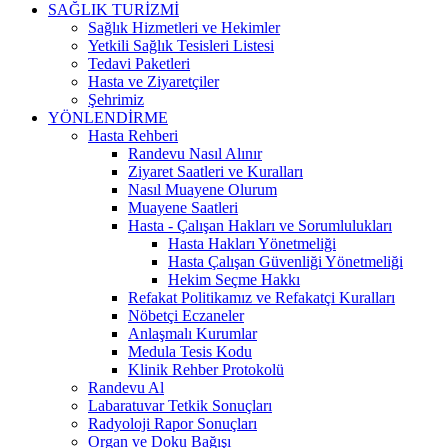
SAĞLIK TURİZMİ
Sağlık Hizmetleri ve Hekimler
Yetkili Sağlık Tesisleri Listesi
Tedavi Paketleri
Hasta ve Ziyaretçiler
Şehrimiz
YÖNLENDİRME
Hasta Rehberi
Randevu Nasıl Alınır
Ziyaret Saatleri ve Kuralları
Nasıl Muayene Olurum
Muayene Saatleri
Hasta - Çalışan Hakları ve Sorumlulukları
Hasta Hakları Yönetmeliği
Hasta Çalışan Güvenliği Yönetmeliği
Hekim Seçme Hakkı
Refakat Politikamız ve Refakatçi Kuralları
Nöbetçi Eczaneler
Anlaşmalı Kurumlar
Medula Tesis Kodu
Klinik Rehber Protokolü
Randevu Al
Labaratuvar Tetkik Sonuçları
Radyoloji Rapor Sonuçları
Organ ve Doku Bağışı