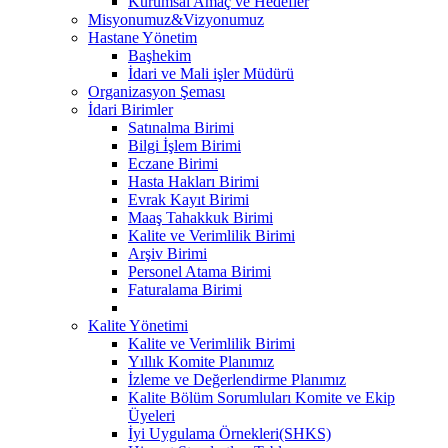
Kurumsal Amaç ve Hedefler
Misyonumuz&Vizyonumuz
Hastane Yönetim
Başhekim
İdari ve Mali işler Müdürü
Organizasyon Şeması
İdari Birimler
Satınalma Birimi
Bilgi İşlem Birimi
Eczane Birimi
Hasta Hakları Birimi
Evrak Kayıt Birimi
Maaş Tahakkuk Birimi
Kalite ve Verimlilik Birimi
Arşiv Birimi
Personel Atama Birimi
Faturalama Birimi
Kalite Yönetimi
Kalite ve Verimlilik Birimi
Yıllık Komite Planımız
İzleme ve Değerlendirme Planımız
Kalite Bölüm Sorumluları Komite ve Ekip
Üyeleri
İyi Uygulama Örnekleri(SHKS)