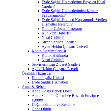
Evde Sağlık Hizmetlerine Başvuru Nasıl
Yapılır ?
Evde Sağlık Hizmetlerinden Kimler
Faydalanabilir?
Evde Sağlık Hizmeti Kapsamında Verilen
Hizmetler Nelerdir?
Doktor Çalışma Programı
Klinikten Haberler
Nasıl Gidilir ?
Sıkça Sorulan Sorular
Aylık Hekim Çalışma Cetveli
Kadın Doğum Servisi
Klinik Hakkında
Nasıl Gidilir ?
Servislerimizin Ziyaret Saatleri
Aylık Hekim Çalışma Cetveli
Özellikli Hizmetler
Hemodiyaliz Ünitesi
Evde Sağlık Hizmetleri
Anne & Bebek
Anne Dostu Bebek Dostu
Anne Sütünün Önemi ve Başarılı Emzirme
Eğitimi
Doğum Salonu ve Bekleme
Gebe Okulu