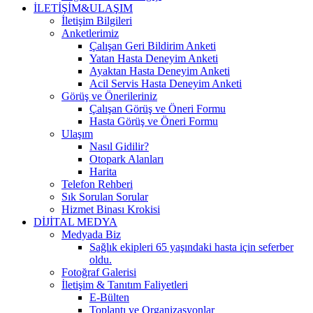
İLETİŞİM&ULAŞIM
İletişim Bilgileri
Anketlerimiz
Çalışan Geri Bildirim Anketi
Yatan Hasta Deneyim Anketi
Ayaktan Hasta Deneyim Anketi
Acil Servis Hasta Deneyim Anketi
Görüş ve Önerileriniz
Çalışan Görüş ve Öneri Formu
Hasta Görüş ve Öneri Formu
Ulaşım
Nasıl Gidilir?
Otopark Alanları
Harita
Telefon Rehberi
Sık Sorulan Sorular
Hizmet Binası Krokisi
DİJİTAL MEDYA
Medyada Biz
Sağlık ekipleri 65 yaşındaki hasta için seferber
oldu.
Fotoğraf Galerisi
İletişim & Tanıtım Faliyetleri
E-Bülten
Toplantı ve Organizasyonlar