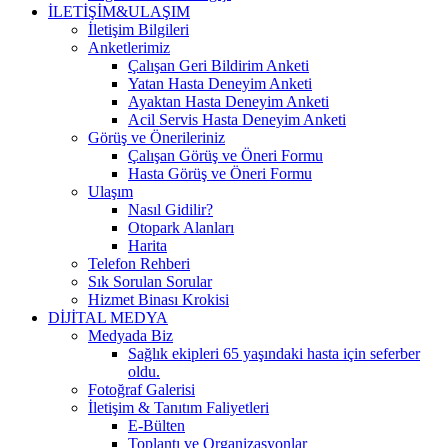
İLETİŞİM&ULAŞIM
İletişim Bilgileri
Anketlerimiz
Çalışan Geri Bildirim Anketi
Yatan Hasta Deneyim Anketi
Ayaktan Hasta Deneyim Anketi
Acil Servis Hasta Deneyim Anketi
Görüş ve Önerileriniz
Çalışan Görüş ve Öneri Formu
Hasta Görüş ve Öneri Formu
Ulaşım
Nasıl Gidilir?
Otopark Alanları
Harita
Telefon Rehberi
Sık Sorulan Sorular
Hizmet Binası Krokisi
DİJİTAL MEDYA
Medyada Biz
Sağlık ekipleri 65 yaşındaki hasta için seferber
oldu.
Fotoğraf Galerisi
İletişim & Tanıtım Faliyetleri
E-Bülten
Toplantı ve Organizasyonlar