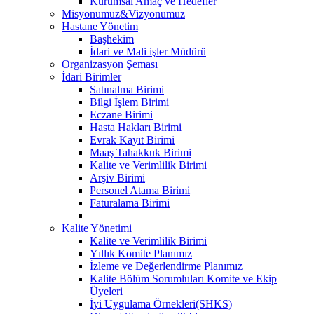
Kurumsal Amaç ve Hedefler
Misyonumuz&Vizyonumuz
Hastane Yönetim
Başhekim
İdari ve Mali işler Müdürü
Organizasyon Şeması
İdari Birimler
Satınalma Birimi
Bilgi İşlem Birimi
Eczane Birimi
Hasta Hakları Birimi
Evrak Kayıt Birimi
Maaş Tahakkuk Birimi
Kalite ve Verimlilik Birimi
Arşiv Birimi
Personel Atama Birimi
Faturalama Birimi
Kalite Yönetimi
Kalite ve Verimlilik Birimi
Yıllık Komite Planımız
İzleme ve Değerlendirme Planımız
Kalite Bölüm Sorumluları Komite ve Ekip
Üyeleri
İyi Uygulama Örnekleri(SHKS)