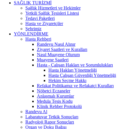
SAĞLIK TURİZMİ
Sağlık Hizmetleri ve Hekimler
Yetkili Sağlık Tesisleri Listesi
Tedavi Paketleri
Hasta ve Ziyaretçiler
Şehrimiz
YÖNLENDİRME
Hasta Rehberi
Randevu Nasıl Alınır
Ziyaret Saatleri ve Kuralları
Nasıl Muayene Olurum
Muayene Saatleri
Hasta - Çalışan Hakları ve Sorumlulukları
Hasta Hakları Yönetmeliği
Hasta Çalışan Güvenliği Yönetmeliği
Hekim Seçme Hakkı
Refakat Politikamız ve Refakatçi Kuralları
Nöbetçi Eczaneler
Anlaşmalı Kurumlar
Medula Tesis Kodu
Klinik Rehber Protokolü
Randevu Al
Labaratuvar Tetkik Sonuçları
Radyoloji Rapor Sonuçları
Organ ve Doku Bağışı