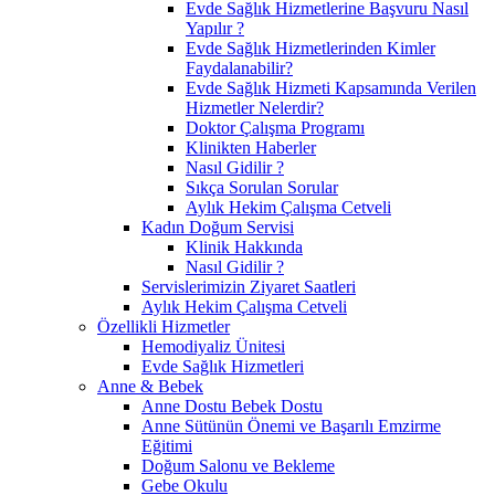
Evde Sağlık Hizmetlerine Başvuru Nasıl
Yapılır ?
Evde Sağlık Hizmetlerinden Kimler
Faydalanabilir?
Evde Sağlık Hizmeti Kapsamında Verilen
Hizmetler Nelerdir?
Doktor Çalışma Programı
Klinikten Haberler
Nasıl Gidilir ?
Sıkça Sorulan Sorular
Aylık Hekim Çalışma Cetveli
Kadın Doğum Servisi
Klinik Hakkında
Nasıl Gidilir ?
Servislerimizin Ziyaret Saatleri
Aylık Hekim Çalışma Cetveli
Özellikli Hizmetler
Hemodiyaliz Ünitesi
Evde Sağlık Hizmetleri
Anne & Bebek
Anne Dostu Bebek Dostu
Anne Sütünün Önemi ve Başarılı Emzirme
Eğitimi
Doğum Salonu ve Bekleme
Gebe Okulu