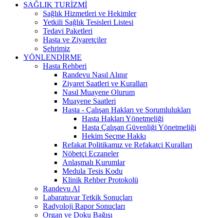
SAĞLIK TURİZMİ
Sağlık Hizmetleri ve Hekimler
Yetkili Sağlık Tesisleri Listesi
Tedavi Paketleri
Hasta ve Ziyaretçiler
Şehrimiz
YÖNLENDİRME
Hasta Rehberi
Randevu Nasıl Alınır
Ziyaret Saatleri ve Kuralları
Nasıl Muayene Olurum
Muayene Saatleri
Hasta - Çalışan Hakları ve Sorumlulukları
Hasta Hakları Yönetmeliği
Hasta Çalışan Güvenliği Yönetmeliği
Hekim Seçme Hakkı
Refakat Politikamız ve Refakatçi Kuralları
Nöbetçi Eczaneler
Anlaşmalı Kurumlar
Medula Tesis Kodu
Klinik Rehber Protokolü
Randevu Al
Labaratuvar Tetkik Sonuçları
Radyoloji Rapor Sonuçları
Organ ve Doku Bağışı