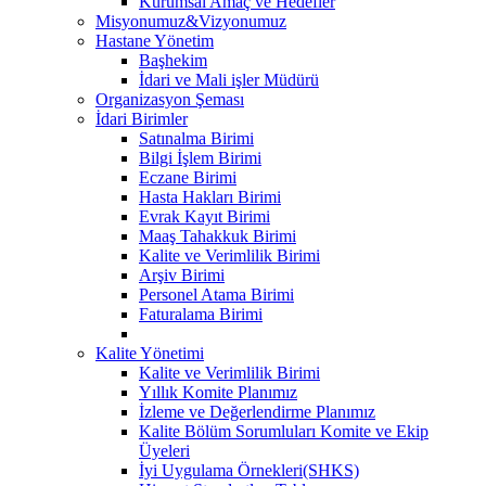
Kurumsal Amaç ve Hedefler
Misyonumuz&Vizyonumuz
Hastane Yönetim
Başhekim
İdari ve Mali işler Müdürü
Organizasyon Şeması
İdari Birimler
Satınalma Birimi
Bilgi İşlem Birimi
Eczane Birimi
Hasta Hakları Birimi
Evrak Kayıt Birimi
Maaş Tahakkuk Birimi
Kalite ve Verimlilik Birimi
Arşiv Birimi
Personel Atama Birimi
Faturalama Birimi
Kalite Yönetimi
Kalite ve Verimlilik Birimi
Yıllık Komite Planımız
İzleme ve Değerlendirme Planımız
Kalite Bölüm Sorumluları Komite ve Ekip
Üyeleri
İyi Uygulama Örnekleri(SHKS)