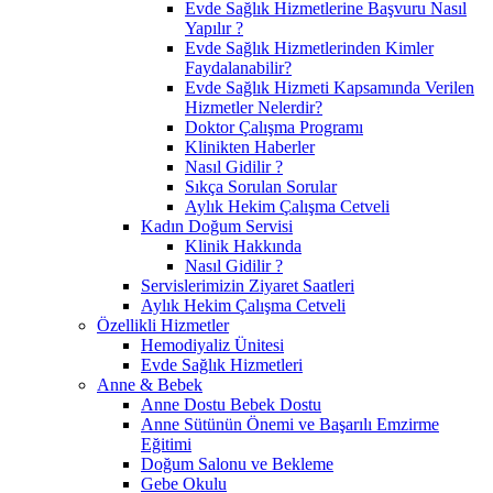
Evde Sağlık Hizmetlerine Başvuru Nasıl
Yapılır ?
Evde Sağlık Hizmetlerinden Kimler
Faydalanabilir?
Evde Sağlık Hizmeti Kapsamında Verilen
Hizmetler Nelerdir?
Doktor Çalışma Programı
Klinikten Haberler
Nasıl Gidilir ?
Sıkça Sorulan Sorular
Aylık Hekim Çalışma Cetveli
Kadın Doğum Servisi
Klinik Hakkında
Nasıl Gidilir ?
Servislerimizin Ziyaret Saatleri
Aylık Hekim Çalışma Cetveli
Özellikli Hizmetler
Hemodiyaliz Ünitesi
Evde Sağlık Hizmetleri
Anne & Bebek
Anne Dostu Bebek Dostu
Anne Sütünün Önemi ve Başarılı Emzirme
Eğitimi
Doğum Salonu ve Bekleme
Gebe Okulu