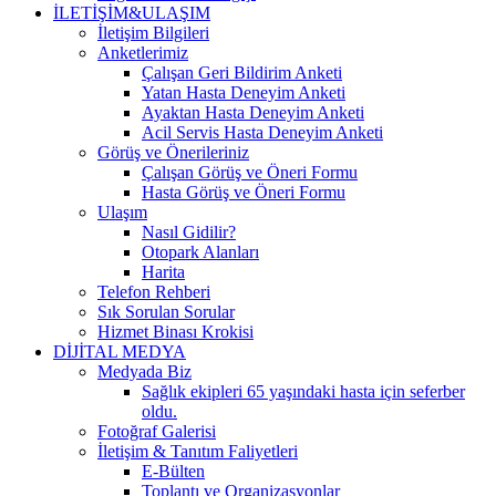
İLETİŞİM&ULAŞIM
İletişim Bilgileri
Anketlerimiz
Çalışan Geri Bildirim Anketi
Yatan Hasta Deneyim Anketi
Ayaktan Hasta Deneyim Anketi
Acil Servis Hasta Deneyim Anketi
Görüş ve Önerileriniz
Çalışan Görüş ve Öneri Formu
Hasta Görüş ve Öneri Formu
Ulaşım
Nasıl Gidilir?
Otopark Alanları
Harita
Telefon Rehberi
Sık Sorulan Sorular
Hizmet Binası Krokisi
DİJİTAL MEDYA
Medyada Biz
Sağlık ekipleri 65 yaşındaki hasta için seferber
oldu.
Fotoğraf Galerisi
İletişim & Tanıtım Faliyetleri
E-Bülten
Toplantı ve Organizasyonlar